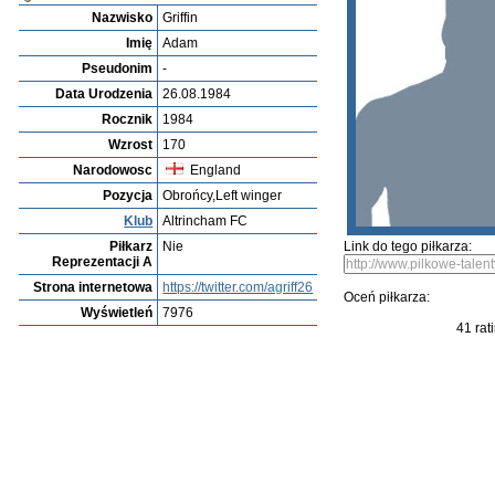
Piłkarza Zobaczyc
Szczegółowe szukanie piłkarza
Ocena piłkarza
Najnowsi piłkarz
Bzad Zameldowac
Archiwum piłkarzy
Richard Griffin
Profile
Kluby
Galeria
Video
edit this player
Wyślij zdjęcie
Zapr
Adam Griffin
Nazwisko
Griffin
Imię
Adam
Pseudonim
-
Data Urodzenia
26.08.1984
Rocznik
1984
Wzrost
170
Narodowosc
England
Pozycja
Obrońcy,Left winger
Klub
Altrincham FC
Piłkarz
Nie
Link do tego piłkarza:
Reprezentacji A
Strona internetowa
https://twitter.com/agriff26
Oceń piłkarza: