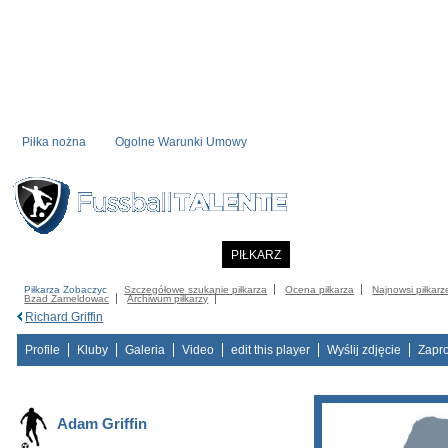
Piłka nożna
Ogolne Warunki Umowy
STRONA STARTOWA
NOWOSC
PIŁKARZ
COMMUNITY
CATALOG