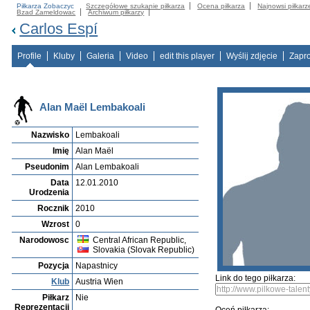
Piłkarza Zobaczyc
Szczegółowe szukanie piłkarza
Ocena piłkarza
Najnowsi piłkarz
Bzad Zameldowac
Archiwum piłkarzy
Carlos Espí
Profile
Kluby
Galeria
Video
edit this player
Wyślij zdjęcie
Zapr
Alan Maël Lembakoali
Nazwisko
Lembakoali
Imię
Alan Maël
Pseudonim
Alan Lembakoali
Data
12.01.2010
Urodzenia
Rocznik
2010
Wzrost
0
Narodowosc
Central African Republic,
Slovakia (Slovak Republic)
Pozycja
Napastnicy
Link do tego piłkarza:
Klub
Austria Wien
Piłkarz
Nie
Reprezentacji