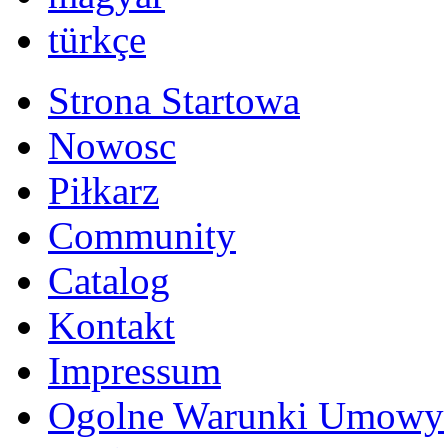
română
Русский
Български
english
nederlands
中文
magyar
türkçe
Strona Startowa
Nowosc