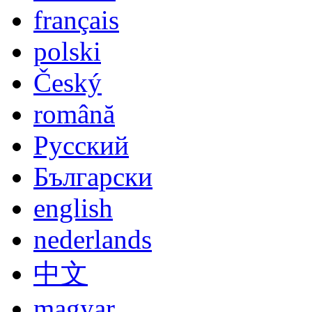
Jezyk
deutsch
english
español
italiano
français
polski
Český