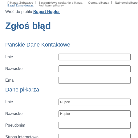
Piłkarza Zobaczyc
Szczegółowe szukanie piłkarza
Ocena piłkarza
Najnowsi piłkarz
Bzad Zameldowac
Archiwum piłkarzy
Wróć do profilu
Rupert Hopfer
Zgłoś błąd
Panskie Dane Kontaktowe
Imię
Nazwisko
Email
Dane piłkarza
Imię
Nazwisko
Pseudonim
Strona internetowa