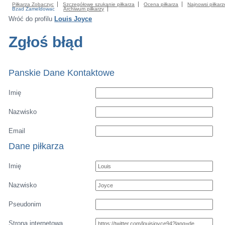
Piłkarza Zobaczyc
Szczegółowe szukanie piłkarza
Ocena piłkarza
Najnowsi piłkarz
Bzad Zameldowac
Archiwum piłkarzy
Wróć do profilu
Louis Joyce
Zgłoś błąd
Panskie Dane Kontaktowe
Imię
Nazwisko
Email
Dane piłkarza
Imię
Nazwisko
Pseudonim
Strona internetowa