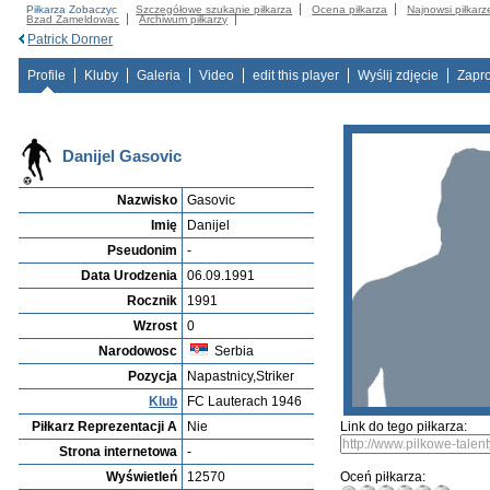
Piłkarza Zobaczyc
Szczegółowe szukanie piłkarza
Ocena piłkarza
Najnowsi piłkarz
Bzad Zameldowac
Archiwum piłkarzy
Patrick Dorner
Profile
Kluby
Galeria
Video
edit this player
Wyślij zdjęcie
Zapr
Danijel Gasovic
Nazwisko
Gasovic
Imię
Danijel
Pseudonim
-
Data Urodzenia
06.09.1991
Rocznik
1991
Wzrost
0
Narodowosc
Serbia
Pozycja
Napastnicy,Striker
Klub
FC Lauterach 1946
Piłkarz Reprezentacji A
Nie
Link do tego piłkarza:
Strona internetowa
-
Wyświetleń
12570
Oceń piłkarza: