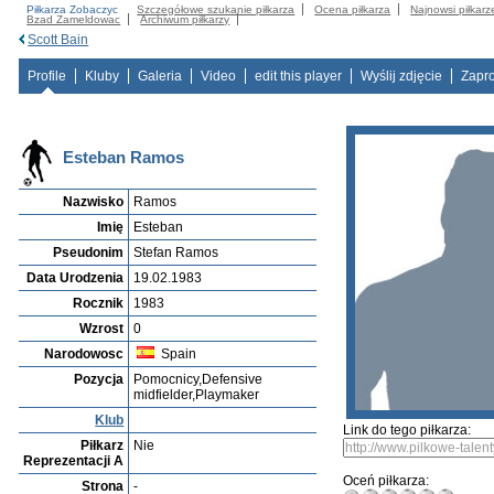
Piłkarza Zobaczyc
Szczegółowe szukanie piłkarza
Ocena piłkarza
Najnowsi piłkarz
Bzad Zameldowac
Archiwum piłkarzy
Scott Bain
Profile
Kluby
Galeria
Video
edit this player
Wyślij zdjęcie
Zapr
Esteban Ramos
Nazwisko
Ramos
Imię
Esteban
Pseudonim
Stefan Ramos
Data Urodzenia
19.02.1983
Rocznik
1983
Wzrost
0
Narodowosc
Spain
Pozycja
Pomocnicy,Defensive
midfielder,Playmaker
Klub
Link do tego piłkarza:
Piłkarz
Nie
Reprezentacji A
Oceń piłkarza:
Strona
-