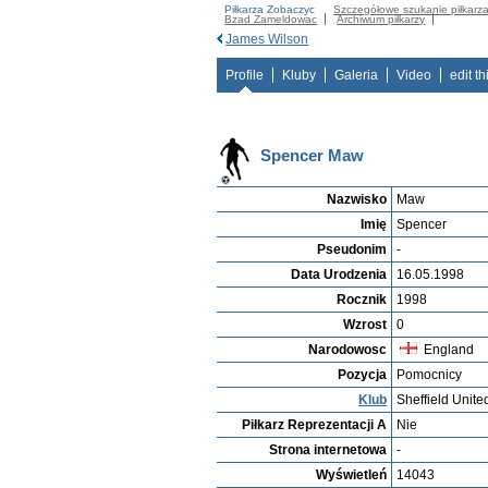
Piłkarza Zobaczyc
Szczegółowe szukanie piłkarz
Bzad Zameldowac
Archiwum piłkarzy
James Wilson
Profile
Kluby
Galeria
Video
edit th
Spencer Maw
Nazwisko
Maw
Imię
Spencer
Pseudonim
-
Data Urodzenia
16.05.1998
Rocznik
1998
Wzrost
0
Narodowosc
England
Pozycja
Pomocnicy
Klub
Sheffield Unite
Piłkarz Reprezentacji A
Nie
Strona internetowa
-
Wyświetleń
14043