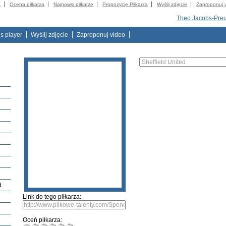
a
Ocena piłkarza
Najnowsi piłkarze
Propozycje Piłkarza
Wyślij zdjęcie
Zaproponuj 
Theo Jacobs-Pre
is player
Wyślij zdjęcie
Zaproponuj video
d
Link do tego piłkarza:
Oceń piłkarza: