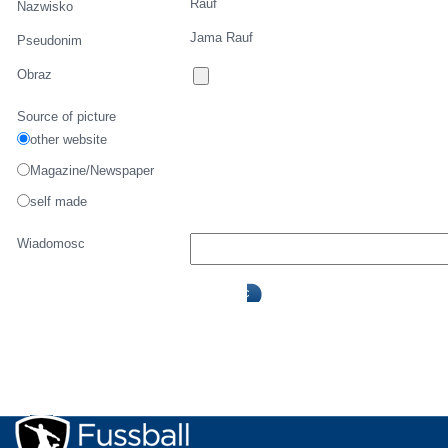
Rauf
Nazwisko
Jama Rauf
Pseudonim
Obraz
Source of picture
other website
Magazine/Newspaper
self made
Wiadomosc