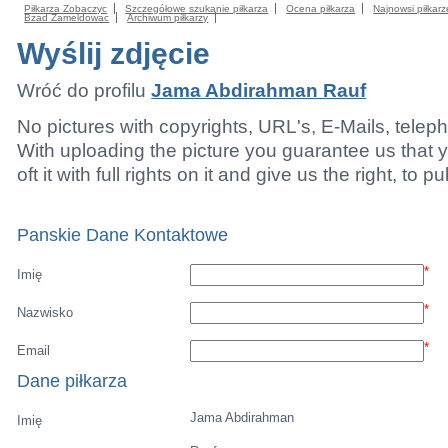
Piłkarza Zobaczyc
Szczegółowe szukanie piłkarza
Ocena piłkarza
Najnowsi piłkarz
Bzad Zameldowac
Archiwum piłkarzy
Wyślij zdjęcie
Wróć do profilu
Jama Abdirahman Rauf
No pictures with copyrights, URL's, E-Mails, tele
With uploading the picture you guarantee us that 
oft it with full rights on it and give us the right, to p
Panskie Dane Kontaktowe
*
Imię
*
Nazwisko
*
Email
Dane piłkarza
Jama Abdirahman
Imię