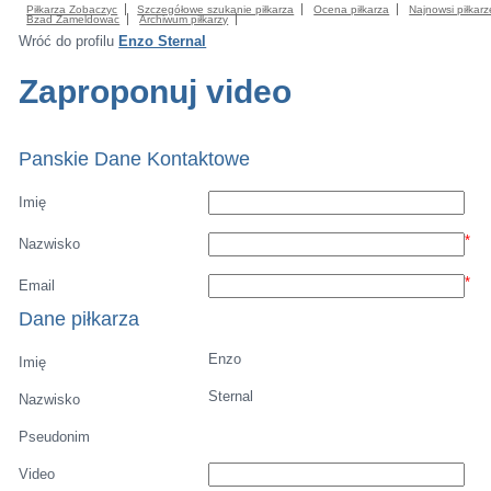
Piłkarza Zobaczyc
Szczegółowe szukanie piłkarza
Ocena piłkarza
Najnowsi piłkarz
Bzad Zameldowac
Archiwum piłkarzy
Wróć do profilu
Enzo Sternal
Zaproponuj video
Panskie Dane Kontaktowe
Imię
*
Nazwisko
*
Email
Dane piłkarza
Enzo
Imię
Sternal
Nazwisko
Pseudonim
Video