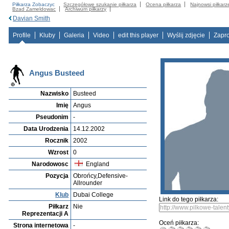
Piłkarza Zobaczyc
Szczegółowe szukanie piłkarza
Ocena piłkarza
Najnowsi piłkarz
Bzad Zameldowac
Archiwum piłkarzy
Davian Smith
Profile
Kluby
Galeria
Video
edit this player
Wyślij zdjęcie
Zapr
Angus Busteed
Nazwisko
Busteed
Imię
Angus
Pseudonim
-
Data Urodzenia
14.12.2002
Rocznik
2002
Wzrost
0
Narodowosc
England
Pozycja
Obrońcy,Defensive-
Allrounder
Klub
Dubai College
Link do tego piłkarza:
Piłkarz
Nie
Reprezentacji A
Oceń piłkarza:
Strona internetowa
-