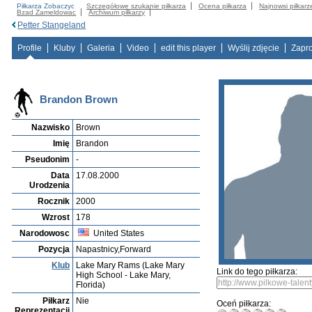
Piłkarza Zobaczyc
Szczegółowe szukanie piłkarza
Ocena piłkarza
Najnowsi piłkarz
Bzad Zameldowac
Archiwum piłkarzy
Petter Stangeland
Profile
Kluby
Galeria
Video
edit this player
Wyślij zdjęcie
Zapr
Brandon Brown
Nazwisko
Brown
Imię
Brandon
Pseudonim
-
Data
17.08.2000
Urodzenia
Rocznik
2000
Wzrost
178
Narodowosc
United States
Pozycja
Napastnicy,Forward
Klub
Lake Mary Rams (Lake Mary
Link do tego piłkarza:
High School - Lake Mary,
Florida)
Piłkarz
Nie
Oceń piłkarza:
Reprezentacji