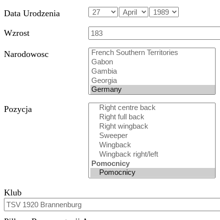
Wróć do profilu
Sven Bender
Strona Startowa
Nowosc
Piłkarz
Community