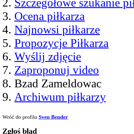
Imię
Nazwisko
Pseudonim
Strona internetowa
Data Urodzenia
Wzrost
Narodowosc
Pozycja