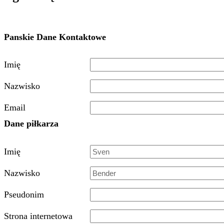
Klub
Piłkarz Reprezentacji A
Tak
Video
Inne Dane