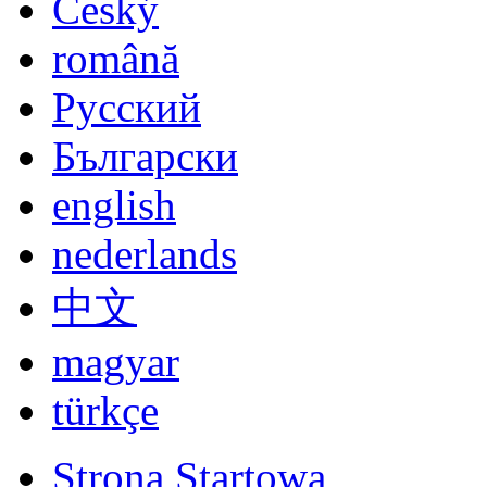
Ogolne Warunki Umowy
Login
Piłkarza Zobaczyc
Szczegółowe szukanie pi
Ocena piłkarza
Najnowsi piłkarze
Propozycje Piłkarza
Wyślij zdjęcie
Zaproponuj video
Bzad Zameldowac