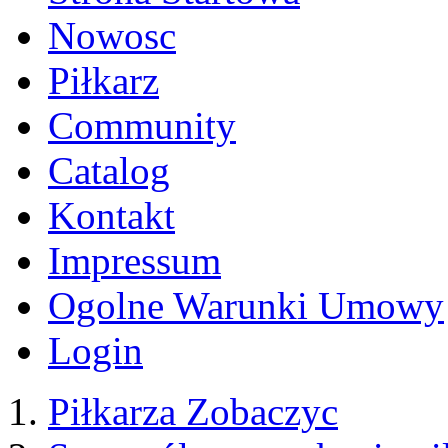
Archiwum piłkarzy
Wróć do profilu
Sven Bender
Zgłoś błąd
Panskie Dane Kontaktowe
Imię
Nazwisko
Email
Dane piłkarza