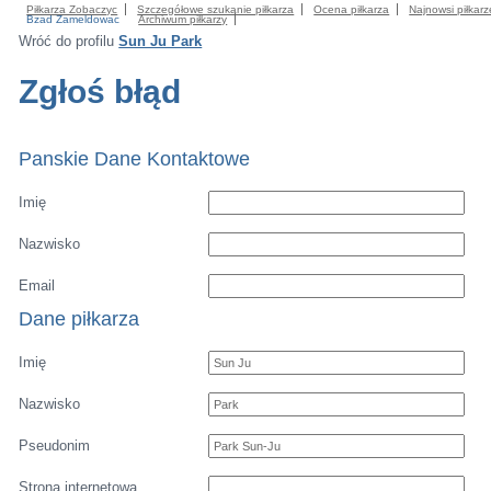
Piłkarza Zobaczyc
Szczegółowe szukanie piłkarza
Ocena piłkarza
Najnowsi piłkarz
Bzad Zameldowac
Archiwum piłkarzy
Wróć do profilu
Sun Ju Park
Zgłoś błąd
Panskie Dane Kontaktowe
Imię
Nazwisko
Email
Dane piłkarza
Imię
Nazwisko
Pseudonim
Strona internetowa