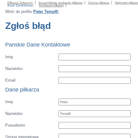
Piłkarza Zobaczyc
Szczegółowe szukanie piłkarza
Ocena piłkarza
Najnowsi piłkarz
Bzad Zameldowac
Archiwum piłkarzy
Wróć do profilu
Peter Tempfli
Zgłoś błąd
Panskie Dane Kontaktowe
Imię
Nazwisko
Email
Dane piłkarza
Imię
Nazwisko
Pseudonim
Strona internetowa