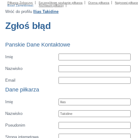
Piłkarza Zobaczyc
Szczegółowe szukanie piłkarza
Ocena piłkarza
Najnowsi piłkarz
Bzad Zameldowac
Archiwum piłkarzy
Wróć do profilu
Ilias Takidine
Zgłoś błąd
Panskie Dane Kontaktowe
Imię
Nazwisko
Email
Dane piłkarza
Imię
Nazwisko
Pseudonim
Strona internetowa