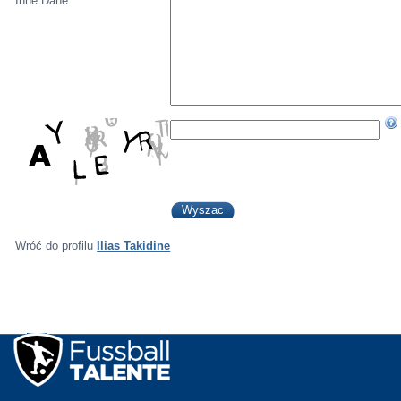
Inne Dane
Wróć do profilu
Ilias Takidine