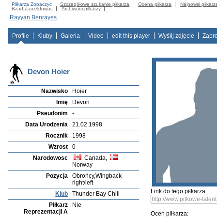
Piłkarza Zobaczyc
Szczegółowe szukanie piłkarza
Ocena piłkarza
Najnowsi piłkarz
Bzad Zameldowac
Archiwum piłkarzy
Rayyan Benrayes
Profile
Kluby
Galeria
Video
edit this player
Wyślij zdjęcie
Zapr
Devon Hoier
Nazwisko
Hoier
Imię
Devon
Pseudonim
-
Data Urodzenia
21.02.1998
Rocznik
1998
Wzrost
0
Narodowosc
Canada,
Norway
Pozycja
Obrońcy,Wingback
right/left
Link do tego piłkarza:
Klub
Thunder Bay Chill
Piłkarz
Nie
Reprezentacji A
Oceń piłkarza: