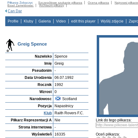
Piłkarza Zobaczyc
Szczegółowe szukanie piłkarza
Ocena piłkarza
Najnowsi piłkarz
Bzad Zameldowac
Archiwum piłkarzy
Can Dar
Profile
Kluby
Galeria
Video
edit this player
Wyślij zdjęcie
Zapr
Greig Spence
Nazwisko
Spence
Imię
Greig
Pseudonim
-
Data Urodzenia
06.07.1992
Rocznik
1992
Wzrost
0
Narodowosc
Scotland
Pozycja
Napastnicy
Klub
Raith Rovers F.C.
Piłkarz Reprezentacji A
Nie
Link do tego piłkarza:
Strona internetowa
-
Wyświetleń
16335
Oceń piłkarza: