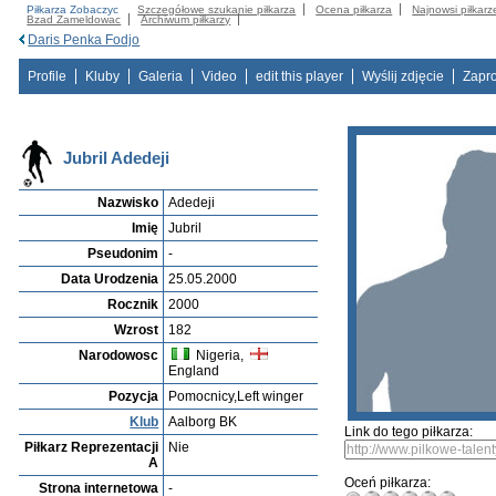
Piłkarza Zobaczyc
Szczegółowe szukanie piłkarza
Ocena piłkarza
Najnowsi piłkarz
Bzad Zameldowac
Archiwum piłkarzy
Daris Penka Fodjo
Profile
Kluby
Galeria
Video
edit this player
Wyślij zdjęcie
Zapr
Jubril Adedeji
Nazwisko
Adedeji
Imię
Jubril
Pseudonim
-
Data Urodzenia
25.05.2000
Rocznik
2000
Wzrost
182
Narodowosc
Nigeria,
England
Pozycja
Pomocnicy,Left winger
Klub
Aalborg BK
Link do tego piłkarza:
Piłkarz Reprezentacji
Nie
A
Oceń piłkarza:
Strona internetowa
-