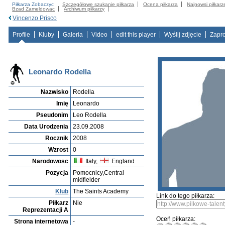
Piłkarza Zobaczyc
Szczegółowe szukanie piłkarza
Ocena piłkarza
Najnowsi piłkarz
Bzad Zameldowac
Archiwum piłkarzy
Vincenzo Prisco
Profile
Kluby
Galeria
Video
edit this player
Wyślij zdjęcie
Zapr
Leonardo Rodella
Nazwisko
Rodella
Imię
Leonardo
Pseudonim
Leo Rodella
Data Urodzenia
23.09.2008
Rocznik
2008
Wzrost
0
Narodowosc
Italy,
England
Pozycja
Pomocnicy,Central
midfielder
Klub
The Saints Academy
Link do tego piłkarza:
Piłkarz
Nie
Reprezentacji A
Oceń piłkarza:
Strona internetowa
-