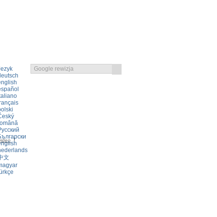
Jezyk
deutsch
english
español
taliano
rançais
olski
Český
română
UNKI UMOWY
LOGIN
Русский
Български
video
english
nederlands
中文
magyar
ürkçe