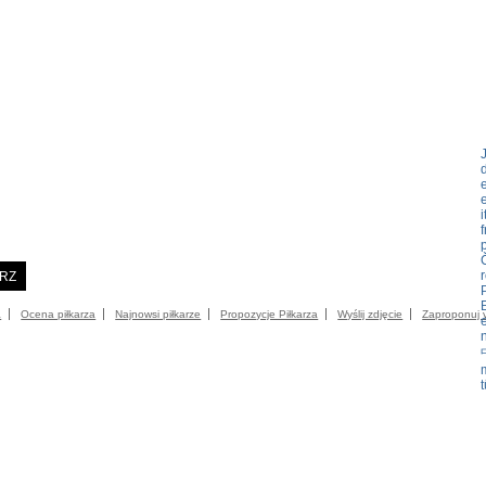
i
f
p
ARZ
COMMUNITY
CATALOG
KONTAKT
IMPRESSUM
OGOLNE WAR
a
Ocena piłkarza
Najnowsi piłkarze
Propozycje Piłkarza
Wyślij zdjęcie
Zaproponuj 
t