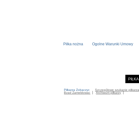
Piłka nożna
Ogolne Warunki Umowy
STRONA STARTOWA
NOWOSC
PIŁK
Piłkarza Zobaczyc
Szczegółowe szukanie piłkarz
Bzad Zameldowac
Archiwum piłkarzy