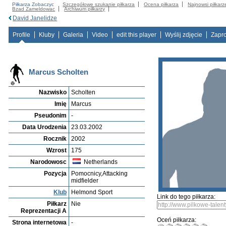
Piłkarza Zobaczyc
Szczegółowe szukanie piłkarza
Ocena piłkarza
Najnowsi piłkarz
Bzad Zameldowac
Archiwum piłkarzy
David Janelidze
Profile
Kluby
Galeria
Video
edit this player
Wyślij zdjęcie
Zapr
Marcus Scholten
Nazwisko
Scholten
Imię
Marcus
Pseudonim
-
Data Urodzenia
23.03.2002
Rocznik
2002
Wzrost
175
Narodowosc
Netherlands
Pozycja
Pomocnicy,Attacking
midfielder
Klub
Helmond Sport
Link do tego piłkarza:
Piłkarz
Nie
Reprezentacji A
Oceń piłkarza:
Strona internetowa
-