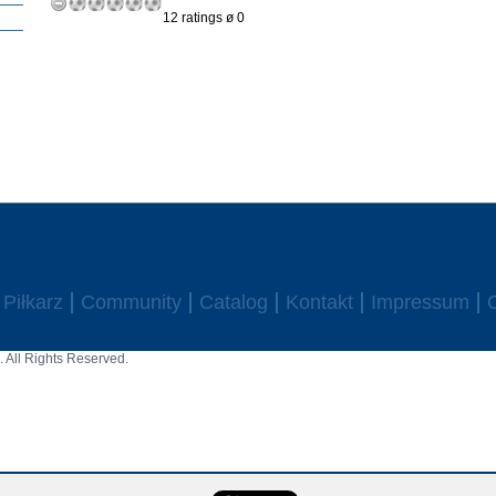
12 ratings ø 0
Piłkarz
Community
Catalog
Kontakt
Impressum
 All Rights Reserved.