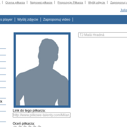
a
Ocena piłkarza
Najnowsi piłkarze
Propozycje Piłkarza
Wyślij zdjęcie
Zaproponuj 
Juli
is player
Wyślij zdjęcie
Zaproponuj video
ck
Link do tego piłkarza:
Oceń piłkarza: