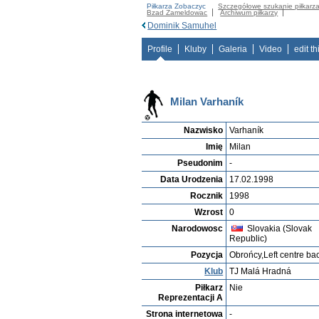
Piłkarza Zobaczyc
Szczegółowe szukanie piłkarz
Bzad Zameldowac
Archiwum piłkarzy
Dominik Samuhel
Profile
Kluby
Galeria
Video
edit th
Milan Varhaník
Nazwisko
Varhaník
Imię
Milan
Pseudonim
-
Data Urodzenia
17.02.1998
Rocznik
1998
Wzrost
0
Narodowosc
Slovakia (Slovak
Republic)
Pozycja
Obrońcy,Left centre ba
Klub
TJ Malá Hradná
Piłkarz
Nie
Reprezentacji A
Strona internetowa
-