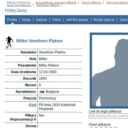
Piłkarza Zobaczyc
Szczegółowe szukanie piłkarza
Ocena piłkarza
Najnowsi piłkarz
Bzad Zameldowac
Archiwum piłkarzy
Petko Ganev
Profile
Kluby
Galeria
Video
edit this player
Wyślij zdjęcie
Zapr
Mitko Veselinov Plahov
Nazwisko
Veselinov Plahov
Imię
Mitko
Pseudonim
Mitko Plahov
Data Urodzenia
12.03.1993
Rocznik
1993
Wzrost
0
Narodowosc
Bulgaria
Pozycja
Pomocnicy
Klub
FK Arda 1924 Kardzhali
Perperek
Link do tego piłkarza:
Piłkarz
Nie
Reprezentacji A
Oceń piłkarza:
Strona
-