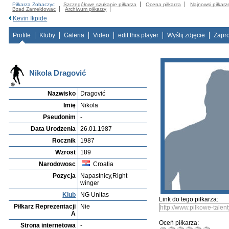
Piłkarza Zobaczyc
Szczegółowe szukanie piłkarza
Ocena piłkarza
Najnowsi piłkarz
Bzad Zameldowac
Archiwum piłkarzy
Kevin Ikpide
Profile
Kluby
Galeria
Video
edit this player
Wyślij zdjęcie
Zapr
Nikola Dragović
Nazwisko
Dragović
Imię
Nikola
Pseudonim
-
Data Urodzenia
26.01.1987
Rocznik
1987
Wzrost
189
Narodowosc
Croatia
Pozycja
Napastnicy,Right
winger
Klub
NG Unitas
Link do tego piłkarza:
Piłkarz Reprezentacji
Nie
A
Oceń piłkarza:
Strona internetowa
-