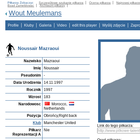
Piłkarza Zobaczyc
Szczegółowe szukanie piłkarza
Ocena piłkarza
Najnowsi piłkarz
Bzad Zameldowac
Archiwum piłkarzy
Wout Meulemans
Profile
Kluby
Galeria
Video
edit this player
Wyślij zdjęcie
Zapr
Noussair Mazraoui
Nazwisko
Mazraoui
Imię
Noussair
Pseudonim
-
Data Urodzenia
14.11.1997
Rocznik
1997
Wzrost
183
Narodowosc
Morocco,
Netherlands
Pozycja
Obrońcy,Right back
Klub
Manchester United
Link do tego piłkarza:
Piłkarz
Nie
Reprezentacji A