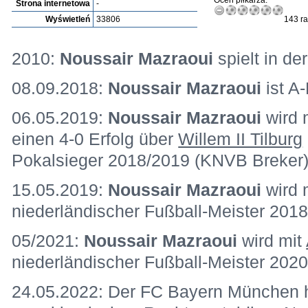
Oceń piłkarza:
Strona internetowa
-
Wyświetleń
33806
143 ra
2010:
Noussair Mazraoui
spielt in de
08.09.2018:
Noussair Mazraoui
ist A-
06.05.2019:
Noussair Mazraoui
wird 
einen 4-0 Erfolg über
Willem II Tilburg
Pokalsieger 2018/2019 (KNVB Breker
15.05.2019:
Noussair Mazraoui
wird 
niederländischer Fußball-Meister 201
05/2021:
Noussair Mazraoui
wird mit
niederländischer Fußball-Meister 202
24.05.2022: Der FC Bayern München h