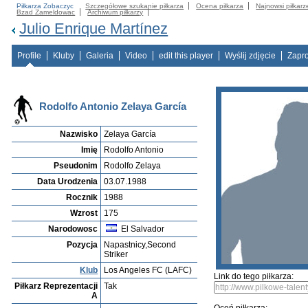
Piłkarza Zobaczyc
Szczegółowe szukanie piłkarza
Ocena piłkarza
Najnowsi piłkarz
Bzad Zameldowac
Archiwum piłkarzy
Julio Enrique Martínez
Profile
Kluby
Galeria
Video
edit this player
Wyślij zdjęcie
Zapr
Rodolfo Antonio Zelaya García
Nazwisko
Zelaya García
Imię
Rodolfo Antonio
Pseudonim
Rodolfo Zelaya
Data Urodzenia
03.07.1988
Rocznik
1988
Wzrost
175
Narodowosc
El Salvador
Pozycja
Napastnicy,Second
Striker
Klub
Los Angeles FC (LAFC)
Link do tego piłkarza:
Piłkarz Reprezentacji
Tak
A