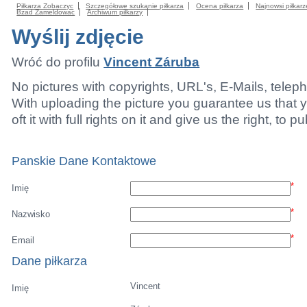
Piłkarza Zobaczyc
Szczegółowe szukanie piłkarza
Ocena piłkarza
Najnowsi piłkarz
Bzad Zameldowac
Archiwum piłkarzy
Wyślij zdjęcie
Wróć do profilu
Vincent Záruba
No pictures with copyrights, URL's, E-Mails, tele
With uploading the picture you guarantee us that 
oft it with full rights on it and give us the right, to p
Panskie Dane Kontaktowe
*
Imię
*
Nazwisko
*
Email
Dane piłkarza
Vincent
Imię