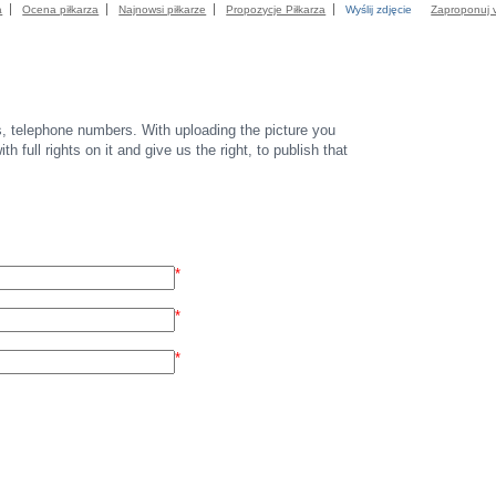
a
Ocena piłkarza
Najnowsi piłkarze
Propozycje Piłkarza
Wyślij zdjęcie
Zaproponuj 
s, telephone numbers. With uploading the picture you
th full rights on it and give us the right, to publish that
*
*
*