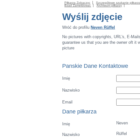
Piłkarza Zobaczyc
Szczegółowe szukanie piłkarz
Bzad Zameldowac
Archiwum piłkarzy
Wyślij zdjęcie
Wróć do profilu
Neven Rüffel
No pictures with copyrights, URL's, E-Mail
guarantee us that you are the owner oft it wi
picture
Panskie Dane Kontaktowe
Imię
Nazwisko
Email
Dane piłkarza
Neven
Imię
Rüffel
Nazwisko