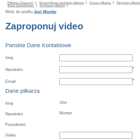
Piłkarza Zobaczyc
Szczegółowe szukanie piłkarza
Ocena piłkarza
Najnowsi piłkarz
Bzad Zameldowac
Archiwum piłkarzy
Wróć do profilu
Jovi Munter
Zaproponuj video
Panskie Dane Kontaktowe
Imię
*
Nazwisko
*
Email
Dane piłkarza
Jovi
Imię
Munter
Nazwisko
Pseudonim
Video