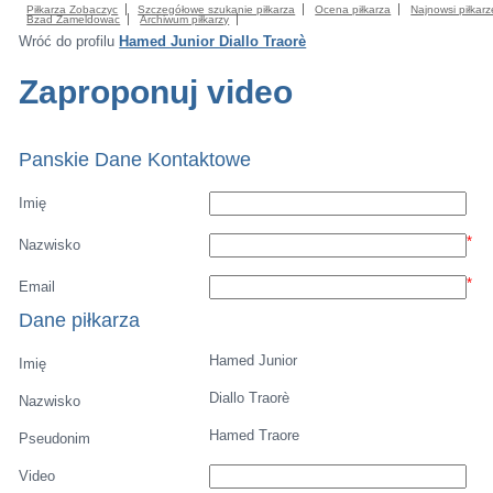
Piłkarza Zobaczyc
Szczegółowe szukanie piłkarza
Ocena piłkarza
Najnowsi piłkarz
Bzad Zameldowac
Archiwum piłkarzy
Wróć do profilu
Hamed Junior Diallo Traorè
Zaproponuj video
Panskie Dane Kontaktowe
Imię
*
Nazwisko
*
Email
Dane piłkarza
Hamed Junior
Imię
Diallo Traorè
Nazwisko
Hamed Traore
Pseudonim
Video