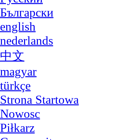
Български
english
nederlands
中文
magyar
türkçe
Strona Startowa
Nowosc
Piłkarz