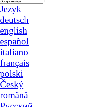
Jezyk
deutsch
english
español
italiano
français
polski
Český
română
Русский