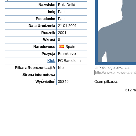
Piłkarza Zobaczyc
Szczegółowe szukanie piłkarza
Ocena piłkarza
Najnowsi piłkarz
Bzad Zameldowac
Archiwum piłkarzy
Joé Orazi
Profile
Kluby
Galeria
Video
edit this player
Wyślij zdjęcie
Zapr
Pau Ruiz Dellà
Nazwisko
Ruiz Dellà
Imię
Pau
Pseudonim
Pau
Data Urodzenia
21.01.2001
Rocznik
2001
Wzrost
0
Narodowosc
Spain
Pozycja
Bramkarze
Klub
FC Barcelona
Piłkarz Reprezentacji A
Nie
Link do tego piłkarza:
Strona internetowa
-
Wyświetleń
35349
Oceń piłkarza: