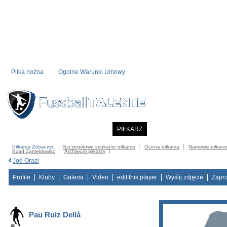
Piłka nożna
Ogolne Warunki Umowy
STRONA STARTOWA
NOWOSC
PIŁKARZ
COMMUNITY
CATALOG