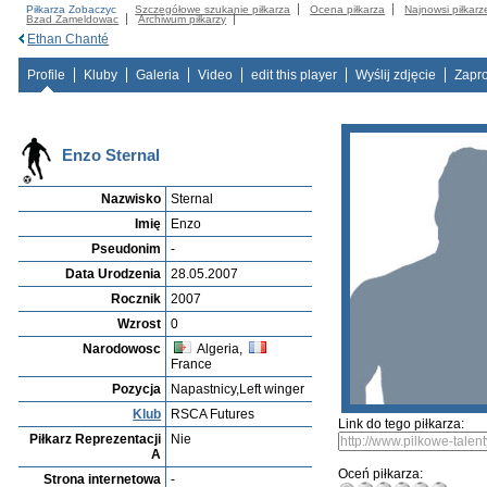
Piłkarza Zobaczyc
Szczegółowe szukanie piłkarza
Ocena piłkarza
Najnowsi piłkarz
Bzad Zameldowac
Archiwum piłkarzy
Ethan Chanté
Profile
Kluby
Galeria
Video
edit this player
Wyślij zdjęcie
Zapr
Enzo Sternal
Nazwisko
Sternal
Imię
Enzo
Pseudonim
-
Data Urodzenia
28.05.2007
Rocznik
2007
Wzrost
0
Narodowosc
Algeria,
France
Pozycja
Napastnicy,Left winger
Klub
RSCA Futures
Link do tego piłkarza:
Piłkarz Reprezentacji
Nie
A
Oceń piłkarza:
Strona internetowa
-