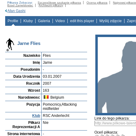
Piłkarza Zobaczyc
Szczegółowe szukanie piłkarza
Ocena piłkarza
Najnowsi piłkarz
Bzad Zameldowac
Archiwum piłkarzy
Afan Gashi
Profile
Kluby
Galeria
Video
edit this player
Wyślij zdjęcie
Zapr
Jarne Flies
Nazwisko
Flies
Imię
Jarne
Pseudonim
-
Data Urodzenia
03.01.2007
Rocznik
2007
Wzrost
163
Narodowosc
Belgium
Pozycja
Pomocnicy,Attacking
midfielder
Klub
RSC Anderlecht
Link do tego piłkarza:
Piłkarz
Nie
Reprezentacji A
Oceń piłkarza:
Strona internetowa
-