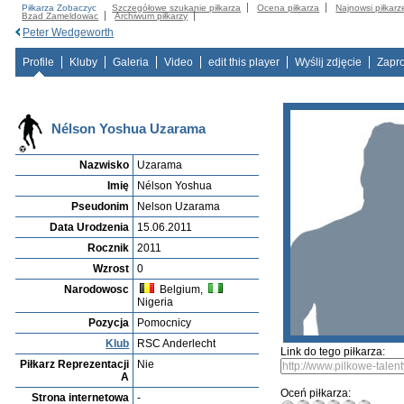
Piłkarza Zobaczyc
Szczegółowe szukanie piłkarza
Ocena piłkarza
Najnowsi piłkarz
Bzad Zameldowac
Archiwum piłkarzy
Peter Wedgeworth
Profile
Kluby
Galeria
Video
edit this player
Wyślij zdjęcie
Zapr
Nélson Yoshua Uzarama
Nazwisko
Uzarama
Imię
Nélson Yoshua
Pseudonim
Nelson Uzarama
Data Urodzenia
15.06.2011
Rocznik
2011
Wzrost
0
Narodowosc
Belgium,
Nigeria
Pozycja
Pomocnicy
Klub
RSC Anderlecht
Link do tego piłkarza:
Piłkarz Reprezentacji
Nie
A
Oceń piłkarza:
Strona internetowa
-