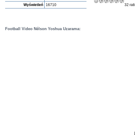
Wyświetleń
16710
32 rat
Football Video Nélson Yoshua Uzarama: