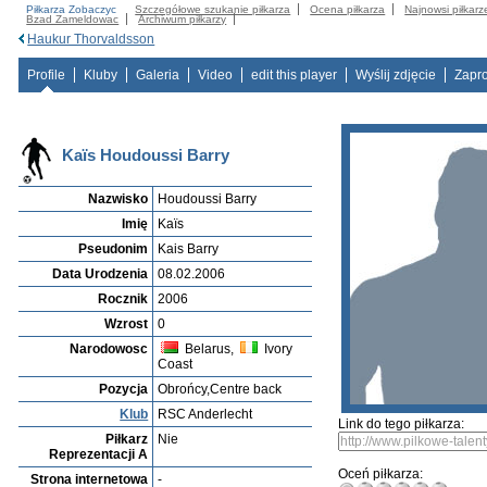
Piłkarza Zobaczyc
Szczegółowe szukanie piłkarza
Ocena piłkarza
Najnowsi piłkarz
Bzad Zameldowac
Archiwum piłkarzy
Haukur Thorvaldsson
Profile
Kluby
Galeria
Video
edit this player
Wyślij zdjęcie
Zapr
Kaïs Houdoussi Barry
Nazwisko
Houdoussi Barry
Imię
Kaïs
Pseudonim
Kais Barry
Data Urodzenia
08.02.2006
Rocznik
2006
Wzrost
0
Narodowosc
Belarus,
Ivory
Coast
Pozycja
Obrońcy,Centre back
Klub
RSC Anderlecht
Link do tego piłkarza:
Piłkarz
Nie
Reprezentacji A
Oceń piłkarza:
Strona internetowa
-